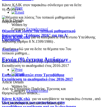
Κάντε ΚΛΙΚ στον παρακάτω σύνδεσμο για να δείτε
τη σχολή επ...
Article Details
Written by
Category
Εκπαιδευτικοί
Θέματα και λύσεις 7ου τοπικού μαθηματικού
διαγωνισμού "Εύδημος 2016" για την Α'
Κάντε ΚΛΙΚ εδώ
για να κατεβάσετε ένα Έντυπο Υπεύθυνης
Γυμνασίου.
Δήλωσης (άρθρο 8 Ν.1599/1986) .
Πατήστε εδώ για να δείτε τα θέματα του 7ου
Read more
τοπικού μαθημα...
Εννέα (9) έντυπα Αιτήσεων .
Εισαγωγή αθλητών στην Τριτοβάθμια
Εκπαίδευση το ακαδημαϊκό έτος 2016-2017
Article Details
Written by
Από το Υπουργείο Παιδείας, Έρευνας και
Category
Εκπαιδευτικοί
Θρησκευμάτων ανακοι...
Κάντε ΚΛΙΚ εδώ
για να κατεβάσετε τα παρακάτω έντυπα , από
Όλα τα ονόματα των επιτυχόντων στην
τον Συνάδελφο Κωνσταντίνο Μανιταρά :
τριτοβάθμια εκπαίδευση από τα Δωδεκάνησα.