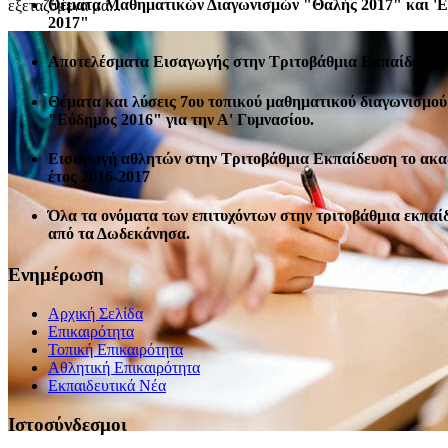
Θέματα Μαθηματικών Διαγωνισμών "Θαλής 2017" και '
εξεταζόμενα μα...
2017"
Αποτελέσματα Εισαγωγής στην Τριτοβάθμια Εκπαίδευση 
Θέματα και λύσεις 7ου τοπικού μαθηματικού διαγωνισμού
"Εύδημος 2016" για την Α' Γυμνασίου.
Εισαγωγή αθλητών στην Τριτοβάθμια Εκπαίδευση το ακ
έτος 2016-2017
Όλα τα ονόματα των επιτυχόντων στην τριτοβάθμια εκπαί
από τα Δωδεκάνησα.
Ενημέρωση
Αρχική Σελίδα
Επικαιρότητα
Τοπική Επικαιρότητα
Αθλητική Επικαιρότητα
Eκπαιδευτικά Νέα
Ιστοσύνδεσμοι