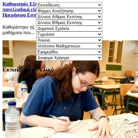
Καθορισμός Eξεταστέας ύλης 2025-2026 για τα
πανελλαδικά εξεταζόμενα μαθήματα Γ΄ τάξης
Ημερήσιου Εσπερινού ΓΕΛ.
Καθορίστηκε ηξ εξεταστέα ύλη 2025-2026 για τα
μαθήματα που...
Εκπαιδευτικό Υλικό