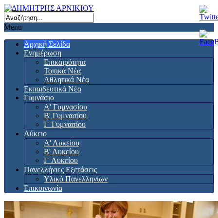
Menu
Αρχική Σελίδα
Ενημέρωση
Επικαιρότητα
Τοπικά Νέα
Αθλητικά Νέα
Εκπαιδευτικά Νέα
Γυμνάσιο
Α' Γυμνασίου
Β' Γυμνασίου
Γ' Γυμνασίου
Λύκειο
Α' Λυκείου
Β' Λυκείου
Γ' Λυκείου
Πανελλήνιες Εξετάσεις
Υλικό Πανελληνίων
Επικοινωνία