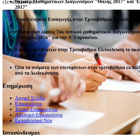
Θέματα Μαθηματικών Διαγωνισμών "Θαλής 2017" και '
εξεταζόμενα μα...
2017"
Αποτελέσματα Εισαγωγής στην Τριτοβάθμια Εκπαίδευση 
Θέματα και λύσεις 7ου τοπικού μαθηματικού διαγωνισμού
"Εύδημος 2016" για την Α' Γυμνασίου.
Εισαγωγή αθλητών στην Τριτοβάθμια Εκπαίδευση το ακ
έτος 2016-2017
Όλα τα ονόματα των επιτυχόντων στην τριτοβάθμια εκπαί
από τα Δωδεκάνησα.
Ενημέρωση
Αρχική Σελίδα
Επικαιρότητα
Τοπική Επικαιρότητα
Αθλητική Επικαιρότητα
Eκπαιδευτικά Νέα
Ιστοσύνδεσμοι