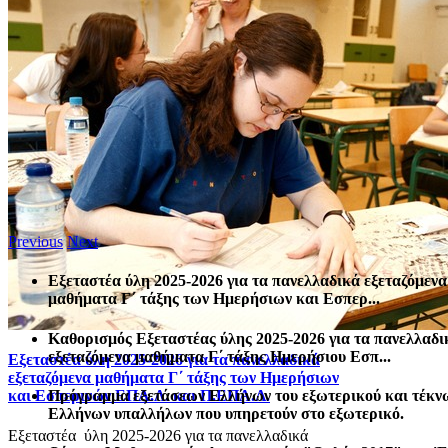
Previous
Next
Εξεταστέα ύλη 2025-2026 για τα πανελλαδικά εξεταζόμενα
μαθήματα Γ΄ τάξης των Ημερήσιων και Εσπερ...
Καθορισμός Eξεταστέας ύλης 2025-2026 για τα πανελλαδι
εξεταζόμενα μαθήματα Γ΄ τάξης Ημερήσιου Εσπ...
Εξεταστέα ύλη 2025-2026 για τα πανελλαδικά
εξεταζόμενα μαθήματα Γ΄ τάξης των Ημερήσιων
Πρόγραμμα εξετάσεων Ελλήνων του εξωτερικού και τέκν
και Εσπερινών ΕΠΑ.Λ. και Π.ΕΠΑ.Λ.
Ελλήνων υπαλλήλων που υπηρετούν στο εξωτερικό.
Εξεταστέα ύλη 2025-2026 για τα πανελλαδικά