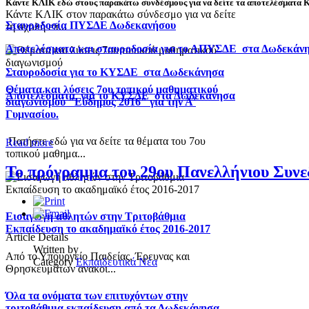
Κάντε ΚΛΙΚ εδώ στους παρακάτω συνδέσμους για να δείτε τα αποτελέσματ
Κάντε ΚΛΙΚ στον παρακάτω σύνδεσμο για να δείτε
Σταυροδοσία ΠΥΣΔΕ Δωδεκανήσου
τη σχολή επ...
Αποτελέσματα και σταυροδοσία για το ΑΠΥΣΔΕ στα Δωδεκάν
Σταυροδοσία για το ΚΥΣΔΕ στα Δωδεκάνησα
Θέματα και λύσεις 7ου τοπικού μαθηματικού
Αποτελέσματα για το ΚΥΣΔΕ στα Δωδεκάνησα
διαγωνισμού "Εύδημος 2016" για την Α'
Γυμνασίου.
Πατήστε εδώ για να δείτε τα θέματα του 7ου
Read more
τοπικού μαθημα...
Το πρόγραμμα του 29ου Πανελλήνιου Συνε
Εισαγωγή αθλητών στην Τριτοβάθμια
Εκπαίδευση το ακαδημαϊκό έτος 2016-2017
Article Details
Written by
Από το Υπουργείο Παιδείας, Έρευνας και
Category
Εκπαιδευτικά Νέα
Θρησκευμάτων ανακοι...
Όλα τα ονόματα των επιτυχόντων στην
τριτοβάθμια εκπαίδευση από τα Δωδεκάνησα.