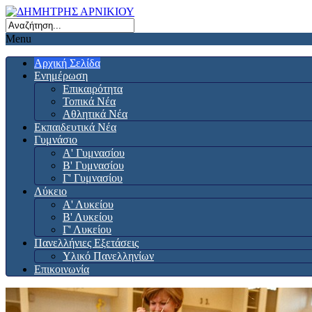
Menu
Αρχική Σελίδα
Ενημέρωση
Επικαιρότητα
Τοπικά Νέα
Αθλητικά Νέα
Εκπαιδευτικά Νέα
Γυμνάσιο
Α' Γυμνασίου
Β' Γυμνασίου
Γ' Γυμνασίου
Λύκειο
Α' Λυκείου
Β' Λυκείου
Γ' Λυκείου
Πανελλήνιες Εξετάσεις
Υλικό Πανελληνίων
Επικοινωνία