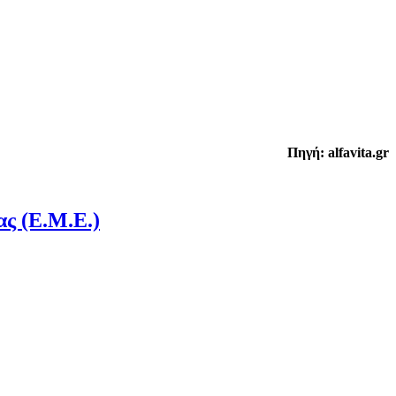
Πηγή: alfavita.gr
ς (Ε.Μ.Ε.)