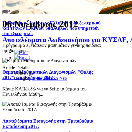
06 Νοέμβριος 2012
Πρόγραμμα εξετάσεων Ελλήνων του εξωτερικού
και τέκνων Ελλήνων υπαλλήλων που υπηρετούν
στο εξωτερικό.
Αποτελέσματα Δωδεκανήσου για ΚΥΣΔΕ
Πρόγραμμα εξετάσεων μαθημάτων γενικής παιδείας,
ομάδων προ...
Article Details
Θέματα Μαθηματικών Διαγωνισμών "Θαλής
Written by
2017" και 'Εύδημος 2017"
Category
Εκπαιδευτικά Νέα
Κάντε ΚΛΙΚ εδώ για να δείτε τα θέματα του
Πανελλήνιου Μαθη...
Αποτελέσματα Εισαγωγής στην Τριτοβάθμια
Εκπαίδευση 2017.