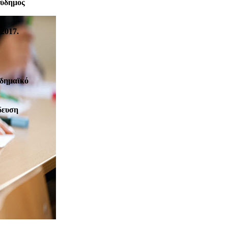
Εύδημος
2017.
αδημαϊκό
δευση