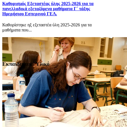
Καθορισμός Eξεταστέας ύλης 2025-2026 για τα
πανελλαδικά εξεταζόμενα μαθήματα Γ΄ τάξης
Ημερήσιου Εσπερινού ΓΕΛ.
Καθορίστηκε ηξ εξεταστέα ύλη 2025-2026 για τα
μαθήματα που...
Εκπαιδευτικό Υλικό