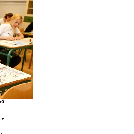
κά
ων