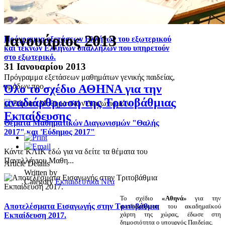
Ιανουάριος 2013
Πρόγραμμα εξετάσεων Ελλήνων του εξωτερικού
και τέκνων Ελλήνων υπαλλήλων που υπηρετούν
στο εξωτερικό.
31 Ιανουαρίου 2013
Πρόγραμμα εξετάσεων μαθημάτων γενικής παιδείας,
ομάδων προ...
Όλο το σχέδιο ΑΘΗΝΑ για την
αναδιάρθρωση της Τριτοβάθμιας
Εκπαίδευσης
Θέματα Μαθηματικών Διαγωνισμών "Θαλής
2017" και 'Εύδημος 2017"
Κάντε ΚΛΙΚ εδώ για να δείτε τα θέματα του
Πανελλήνιου Μαθη...
Article Details
Written by
Category
Εκπαιδευτικά Νέα
Το σχέδιο
«Αθηνά»
για την
Αποτελέσματα Εισαγωγής στην Τριτοβάθμια
αναδιάρθρωση του ακαδημαϊκού
χάρτη της χώρας, έδωσε στη
Εκπαίδευση 2017.
δημοσιότητα ο υπουργός Παιδείας.