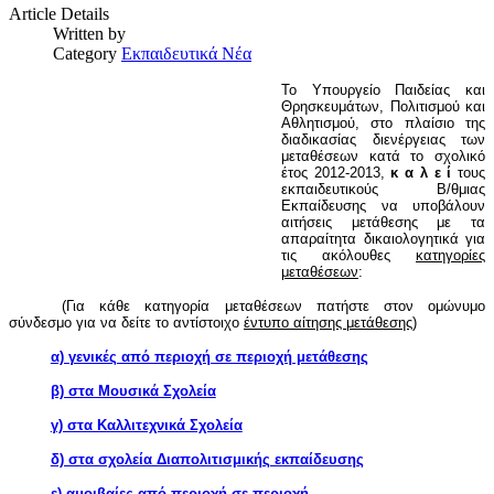
Article Details
Written by
Category
Εκπαιδευτικά Νέα
Το Υπουργείο Παιδείας και
Θρησκευμάτων, Πολιτισμού και
Αθλητισμού, στο πλαίσιο της
διαδικασίας διενέργειας των
μεταθέσεων κατά το σχολικό
έτος 2012-2013,
κ α λ ε ί
τους
εκπαιδευτικούς Β/θμιας
Εκπαίδευσης να υποβάλουν
αιτήσεις μετάθεσης με τα
απαραίτητα δικαιολογητικά για
τις ακόλουθες
κατηγορίες
μεταθέσεων
:
(Για κάθε κατηγορία μεταθέσεων πατήστε στον ομώνυμο
σύνδεσμο για να δείτε το αντίστοιχο
έντυπο αίτησης μετάθεσης
)
α) γενικές από περιοχή σε περιοχή μετάθεσης
β) στα Μουσικά Σχολεία
γ) στα Καλλιτεχνικά Σχολεία
δ) στα σχολεία Διαπολιτισμικής εκπαίδευσης
ε) αμοιβαίες από περιοχή σε περιοχή