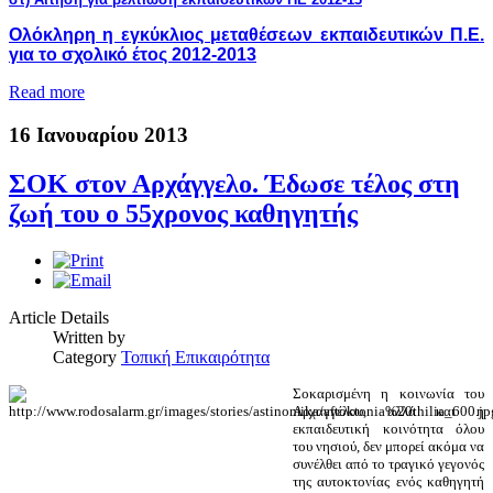
Ολόκληρη η εγκύκλιος μεταθέσεων εκπαιδευτικών Π.Ε.
για το σχολικό έτος 2012-2013
Read more
16 Ιανουαρίου 2013
ΣΟΚ στον Αρχάγγελο. Έδωσε τέλος στη
ζωή του ο 55χρονος καθηγητής
Article Details
Written by
Category
Τοπική Επικαιρότητα
Σο
καρισμένη η κοινωνία του
Αρχαγγέλου, αλλά και η
εκπαιδευτική κοινότητα όλου
του νησιού, δεν μπο
ρεί ακόμα να
συνέλθει από το τραγικό γεγονός
της αυτοκτ
ονίας ενός καθηγητή