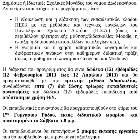
Δημόσιες ή Ιδιωτικές Σχολικές Μονάδες του νομού Δωδεκανήσου.
Αντικείμενο και στόχοι του προγράμματος είναι:
Η εξοικείωση και η εξάσκηση των εκπαιδευτικών κλάδου
ΠΕ03 με τις μεθόδους και τεχνικές εργαλείων του
Πανελλήνιου Σχολικού Δικτύου (Π.Σ.Δ.) (όπως το
περιβάλλον ηλεκτρονικής μάθησης/διδασκαλίας Moodle, η
η-τάξη, η δημιουργία ιστοσελίδων, ιστολογίων κ.α.),
Η γνωριμία και η χρήση μαθηματικών λογισμικών και
διαδραστικών πινάκων στην καθημερινή διδακτική πράξη
(όπως το μαθηματικό λογισμικό Geogebra και Modulus).
Η διάρκεια του προγράμματος θα είναι
δώδεκα (12) εβδομάδες
(12 Φεβρουαρίου 2013 έως 12 Απριλίου 2013)
και θα
πραγματοποιηθεί με την
«μεικτή» μέθοδο διδασκαλίας,
συνδυάζοντας
επτά (7) διά ζώσης τρίωρες εκπαιδευτικές
συναντήσεις
και δώδεκα (12) εβδομάδες εκπαίδευση
από
απόσταση με χρήση Η/Υ.
Οι εκπαιδευτικές συναντήσεις θα πραγματοποιηθούν στο κτίριο του
ου
1
Γυμνασίου Ρόδου,
εκτός διδακτικού ωραρίου, και
συγκεκριμένα τα Σάββατα 5-8 μ.μ.
Οι εκπαιδευόμενοι θα εκπονήσουν
5 μικρής έκτασης εργασίες
που θα υποβληθούν ηλεκτρονικά για αξιολόγηση.