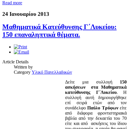
Read more
24 Ιανουαρίου 2013
Μαθηματικά Κατεύθυνσης Γ΄Λυκείου:
150 επαναληπτικά θέματα.
Article Details
Written by
Category
Υλικό Πανελλαδικών
Δείτε μια συλλογή
150
ασκήσεων στα Μαθηματικά
κατεύθυνσης Γ΄Λυκείου
. Η
συλλογή αυτή δημιουργήθηκε
επί σειρά ετών από τον
συνάδελφο
Παύλο Τρύφων
είτε
από διάφορα φροντιστηριακά
βιβλία από την δεκαετία του 70
είτε και από ασκήσεις του ίδιου
του συγγραφέα, η οποία θα φανεί