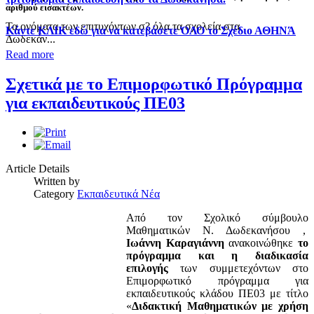
αριθμού εισακτέων.
Τα ονόματα των επιτυχόντων σ? όλα τα σχολεία στα
Κάντε ΚΛΙΚ εδώ για να κατεβάσετε ΌΛΟ το Σχέδιο ΑΘΗΝΆ
Δωδεκάν...
Read more
Σχετικά με το Επιμορφωτικό Πρόγραμμα
για εκπαιδευτικούς ΠΕ03
Article Details
Written by
Category
Εκπαιδευτικά Νέα
Από τον Σχολικό σύμβουλο
Μαθηματικών Ν. Δωδεκανήσου ,
Ιωάννη Καραγιάννη
ανακοινώθηκε
το
πρόγραμμα και η διαδικασία
επιλογής
των συμμετεχόντων στο
Επιμορφωτικό πρόγραμμα για
εκπαιδευτικούς κλάδου ΠΕ03 με τίτλο
«
Διδακτική Μαθηματικών με χρήση