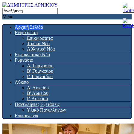
Menu
Αρχική Σελίδα
Ενημέρωση
Επικαιρότητα
Τοπικά Νέα
Αθλητικά Νέα
Εκπαιδευτικά Νέα
Γυμνάσιο
Α' Γυμνασίου
Β' Γυμνασίου
Γ' Γυμνασίου
Λύκειο
Α' Λυκείου
Β' Λυκείου
Γ' Λυκείου
Πανελλήνιες Εξετάσεις
Υλικό Πανελληνίων
Επικοινωνία