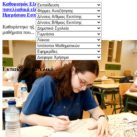
Καθορισμός Eξεταστέας ύλης 2025-2026 για τα
πανελλαδικά εξεταζόμενα μαθήματα Γ΄ τάξης
Ημερήσιου Εσπερινού ΓΕΛ.
Καθορίστηκε ηξ εξεταστέα ύλη 2025-2026 για τα
μαθήματα που...
Εκπαιδευτικό Υλικό