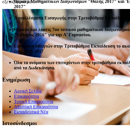
Θέματα Μαθηματικών Διαγωνισμών "Θαλής 2017" και '
εξεταζόμενα μα...
2017"
Αποτελέσματα Εισαγωγής στην Τριτοβάθμια Εκπαίδευση 
Θέματα και λύσεις 7ου τοπικού μαθηματικού διαγωνισμού
"Εύδημος 2016" για την Α' Γυμνασίου.
Εισαγωγή αθλητών στην Τριτοβάθμια Εκπαίδευση το ακ
έτος 2016-2017
Όλα τα ονόματα των επιτυχόντων στην τριτοβάθμια εκπαί
από τα Δωδεκάνησα.
Ενημέρωση
Αρχική Σελίδα
Επικαιρότητα
Τοπική Επικαιρότητα
Αθλητική Επικαιρότητα
Eκπαιδευτικά Νέα
Ιστοσύνδεσμοι