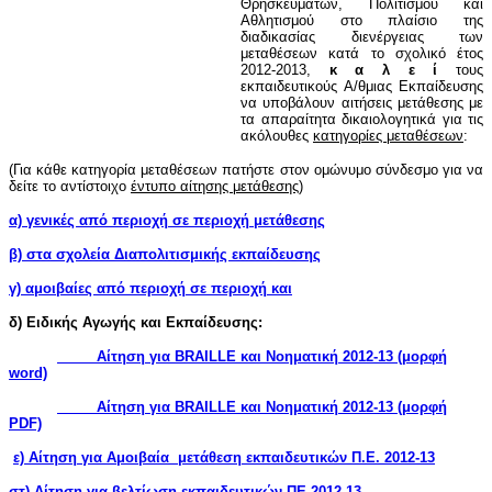
Θρησκευμάτων, Πολιτισμού και
Αθλητισμού στο πλαίσιο της
διαδικασίας διενέργειας των
μεταθέσεων κατά το σχολικό έτος
2012-2013,
κ α λ ε ί
τους
εκπαιδευτικούς Α/θμιας Εκπαίδευσης
να υποβάλουν αιτήσεις μετάθεσης με
τα απαραίτητα δικαιολογητικά για τις
ακόλουθες
κατηγορίες μεταθέσεων
:
(Για κάθε κατηγορία μεταθέσεων πατήστε στον ομώνυμο σύνδεσμο για να
δείτε το αντίστοιχο
έντυπο αίτησης μετάθεσης
)
α) γενικές από περιοχή σε περιοχή μετάθεσης
β)
στα σχολεία Διαπολιτισμικής εκπαίδευσης
γ) αμοιβαίες από περιοχή σε περιοχή και
δ) Ειδικής Αγωγής και Εκπαίδευσης:
Αίτηση για BRAILLE και Νοηματική 2012-13 (μορφή
word)
Αίτηση για BRAILLE και Νοηματική 2012-13 (μορφή
PDF)
ε) Αίτηση για Αμοιβαία μετάθεση εκπαιδευτικών Π.Ε. 2012-13
στ) Αίτηση για βελτίωση εκπαιδευτικών ΠΕ 2012-13