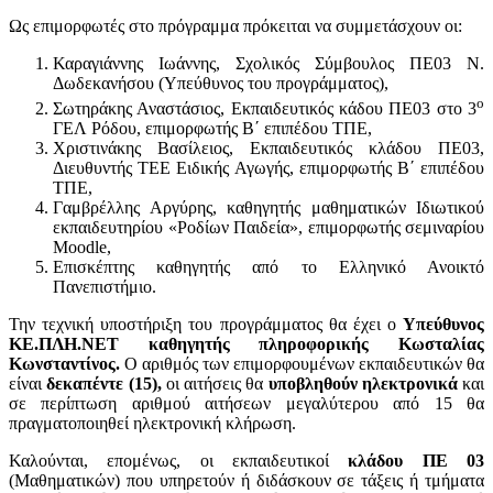
Ως επιμορφωτές στο πρόγραμμα πρόκειται να συμμετάσχουν οι:
Καραγιάννης Ιωάννης, Σχολικός Σύμβουλος ΠΕ03 Ν.
Δωδεκανήσου (Υπεύθυνος του προγράμματος),
ο
Σωτηράκης Αναστάσιος, Εκπαιδευτικός κάδου ΠΕ03 στο 3
ΓΕΛ Ρόδου, επιμορφωτής Β΄ επιπέδου ΤΠΕ,
Χριστινάκης Βασίλειος, Εκπαιδευτικός κλάδου ΠΕ03,
Διευθυντής ΤΕΕ Ειδικής Αγωγής, επιμορφωτής Β΄ επιπέδου
ΤΠΕ,
Γαμβρέλλης Αργύρης, καθηγητής μαθηματικών Ιδιωτικού
εκπαιδευτηρίου «Ροδίων Παιδεία», επιμορφωτής σεμιναρίου
Moodle,
Επισκέπτης καθηγητής από το Ελληνικό Ανοικτό
Πανεπιστήμιο.
Την τεχνική υποστήριξη του προγράμματος θα έχει ο
Υπεύθυνος
ΚΕ.ΠΛΗ.ΝΕΤ καθηγητής πληροφορικής Κωσταλίας
Κωνσταντίνος.
Ο αριθμός των επιμορφουμένων εκπαιδευτικών θα
είναι
δεκαπέντε (15),
οι αιτήσεις θα
υποβληθούν ηλεκτρονικά
και
σε περίπτωση αριθμού αιτήσεων μεγαλύτερου από 15 θα
πραγματοποιηθεί ηλεκτρονική κλήρωση.
Καλούνται, επομένως, οι εκπαιδευτικοί
κλάδου ΠΕ 03
(Μαθηματικών) που υπηρετούν ή διδάσκουν σε τάξεις ή τμήματα