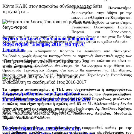
Κάντε ΚΛΙΚ στον παρακάτω σύνδεσμο για να δείτε
Ομόσπονδο Πανεπιστήμιο
τη σχολή επ...
δημιουργείται στην Αθήνα με την
επωνυμία
«Αδαμάντιος Κοραής»
και
σ΄αυτό θα ενταχθούν τα πανεπιστήμια
Γεωπονικό, Οικονομικό, Πάντειο,
Πειραιά και Χαροκόπειο,
διατηρώντας όμως την αυτοτέλειά τους, όπως ανακοίνωσε ο υπουργός Παιδείας,
Θέματα και λύσεις 7ου τοπικού μαθηματικού
Κωνσταντίνος Αρβανιτόπουλος, δίνοντας στη δημοσιότητα το σχέδιο «Αθηνά».
διαγωνισμού "Εύδημος 2016" για την Α'
Γυμνασίου.
Το πανεπιστήμιο «Αδαμάντιος Κοραής» θα διοικείται από Διοικητικό
Συμβούλιο, χωρίς όμως να καταργούνται οι σημερινές διοικητικές αρχές των
πέντε πανεπιστημίων, το σχέδιο ανάπτυξης των οποίων καλείται να κάνει το
Πατήστε εδώ για να δείτε τα θέματα του 7ου
ενιαίο Διοικητικό Συμβούλιο. Αντίστοιχα, θα λειτουργήσει στην Αθήνα και
τοπικού μαθημα...
Ομόσπονδο Τεχνολογικό Ίδρυμα, στο οποίο θα υπάγονται τα ΤΕΙ Αθήνας,
Πειραιά και η Ανωτάτη Σχολή Παιδαγωγικής και Τεχνολογικής Εκπαίδευσης
(ΑΣΠΑΙΤΕ).
Τα τμήματα πανεπιστημίων ή ΤΕΙ, που συγχωνεύονται ή απορροφώνται,
Εισαγωγή αθλητών στην Τριτοβάθμια
ανέρχονται σε 94. Έτσι, στο μηχανογραφικό δελτίο, που συμπεριελάμβανε
πέρυσι 480 τμήματα, φέτος θα περιλαμβάνονται 386. Συγχρόνως, μειώνονται
Εκπαίδευση το ακαδημαϊκό έτος 2016-2017
οι πόλεις, που είχαν τμήματα ή σχολές, από 63 σε 51. Δώδεκα πόλεις δεν θα
έχουν πλέον κανένα τμήμα και αυτές είναι: Ιεράπετρα, Αγ. Νικόλαος Κρήτης,
Από το Υπουργείο Παιδείας, Έρευνας και
Αιγιο, Αμαλιάδα, Λευκάδα, Αργοστόλι, Ναύπακτος, Λειβαδιά, Μουδανιά,
Θρησκευμάτων ανακοι...
Βέροια, Έδεσσα και Νάουσα.
Το πλαφόν της βάσης του δέκα δεν θα εφαρμοσθεί, καθώς με την
Όλα τα ονόματα των επιτυχόντων στην
αναδιάρθρωση σχολών και τμημάτων επέρχεται και εξορθολογισμός του
τριτοβάθμια εκπαίδευση από τα Δωδεκάνησα.