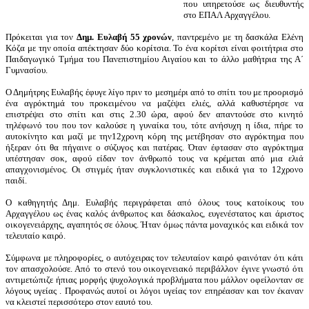
που υπηρετούσε ως διευθυντής
στο ΕΠΑΛ Αρχαγγέλου.
Πρόκειται για τον
Δημ. Ευλαβή 55 χρονών
, παντρεμένο με τη δασκάλα Ελένη
Κόζα με την οποία απέκτησαν δύο κορίτσια. Το ένα κορίτσι είναι φοιτήτρια στο
Παιδαγωγικό Τμήμα του Πανεπιστημίου Αιγαίου και το άλλο μαθήτρια της Α΄
Γυμνασίου.
Ο Δημήτρης Ευλαβής έφυγε λίγο πριν το μεσημέρι από το σπίτι του με προορισμό
ένα αγρόκτημά του προκειμένου να μαζέψει ελιές, αλλά καθυστέρησε να
επιστρέψει στο σπίτι και στις 2.30 ώρα, αφού δεν απαντούσε στο κινητό
τηλέφωνό του που τον καλούσε η γυναίκα του, τότε ανήσυχη η ίδια, πήρε το
αυτοκίνητο και μαζί με την12χρονη κόρη της μετέβησαν στο αγρόκτημα που
ήξεραν ότι θα πήγαινε ο σύζυγος και πατέρας. Όταν έφτασαν στο αγρόκτημα
υπέστησαν σοκ, αφού είδαν τον άνθρωπό τους να κρέμεται από μια ελιά
απαγχονισμένος. Οι στιγμές ήταν συγκλονιστικές και ειδικά για το 12χρονο
παιδί.
Ο καθηγητής Δημ. Ευλαβής περιγράφεται από όλους τους κατοίκους του
Αρχαγγέλου ως ένας καλός άνθρωπος και δάσκαλος, ευγενέστατος και άριστος
οικογενειάρχης, αγαπητός σε όλους. Ήταν όμως πάντα μοναχικός και ειδικά τον
τελευταίο καιρό.
Σύμφωνα με πληροφορίες, ο αυτόχειρας τον τελευταίον καιρό φαινόταν ότι κάτι
τον απασχολούσε. Από το στενό του οικογενειακό περιβάλλον έγινε γνωστό ότι
αντιμετώπιζε ήπιας μορφής ψυχολογικά προβλήματα που μάλλον οφείλονταν σε
λόγους υγείας . Προφανώς αυτοί οι λόγοι υγείας τον επηρέασαν και τον έκαναν
να κλειστεί περισσότερο στον εαυτό του.