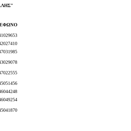
ΑΛΗΣ"
ΕΦΩΝΟ
41029653
42027410
47031985
43029078
47022555
45051456
46044248
46049254
45041870