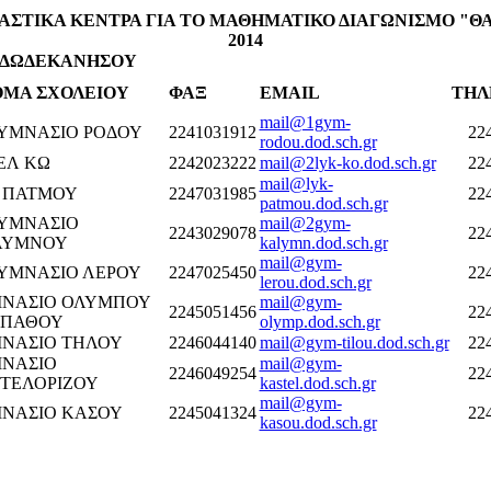
ΑΣΤΙΚΑ ΚΕΝΤΡΑ ΓΙΑ ΤΟ ΜΑΘΗΜΑΤΙΚΟ ΔΙΑΓΩΝΙΣΜΟ "Θ
2014
. ΔΩΔΕΚΑΝΗΣΟΥ
ΜΑ ΣΧΟΛΕΙΟΥ
ΦΑΞ
EMAIL
ΤΗΛ
mail@1gym-
ΓΥΜΝΑΣΙΟ ΡΟΔΟΥ
2241031912
22
rodou.dod.sch.gr
ΓΕΛ ΚΩ
2242023222
mail@2lyk-ko.dod.sch.gr
22
mail@lyk-
 ΠΑΤΜΟΥ
2247031985
22
patmou.dod.sch.gr
ΓΥΜΝΑΣΙΟ
mail@2gym-
2243029078
22
ΛΥΜΝΟΥ
kalymn.dod.sch.gr
mail@gym-
ΓΥΜΝΑΣΙΟ ΛΕΡΟΥ
2247025450
22
lerou.dod.sch.gr
ΝΑΣΙΟ ΟΛΥΜΠΟΥ
mail@gym-
2245051456
22
ΡΠΑΘΟΥ
olymp.dod.sch.gr
ΝΑΣΙΟ ΤΗΛΟΥ
2246044140
mail@gym-tilou.dod.sch.gr
22
ΝΑΣΙΟ
mail@gym-
2246049254
22
ΤΕΛΟΡΙΖΟΥ
kastel.dod.sch.gr
mail@gym-
ΝΑΣΙΟ ΚΑΣΟΥ
2245041324
22
kasou.dod.sch.gr