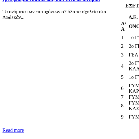
ΕΞΕΤ
Τα ονόματα των επιτυχόντων σ? όλα τα σχολεία στα
Δ.Ε
Δωδεκάν...
Α/
ΟΝΟ
Α
1
1ο 
2
2ο 
3
ΓΕΛ
2ο 
4
ΚΑ
5
1o 
ΓΥΜ
6
ΚΑ
7
ΓΥΜ
ΓΥΜ
8
ΚΑΣ
9
ΓΥΜ
Read more