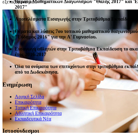
Θέματα Μαθηματικών Διαγωνισμών "Θαλής 2017" και '
εξεταζόμενα μα...
2017"
Αποτελέσματα Εισαγωγής στην Τριτοβάθμια Εκπαίδευση 
Θέματα και λύσεις 7ου τοπικού μαθηματικού διαγωνισμού
"Εύδημος 2016" για την Α' Γυμνασίου.
Εισαγωγή αθλητών στην Τριτοβάθμια Εκπαίδευση το ακ
έτος 2016-2017
Όλα τα ονόματα των επιτυχόντων στην τριτοβάθμια εκπαί
από τα Δωδεκάνησα.
Ενημέρωση
Αρχική Σελίδα
Επικαιρότητα
Τοπική Επικαιρότητα
Αθλητική Επικαιρότητα
Eκπαιδευτικά Νέα
Ιστοσύνδεσμοι