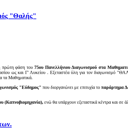
μός "Θαλής"
 η πρώτη φάση του
75ου
Πανελλήνιου Διαγωνισμού στα Μαθηματ
νασίου ως και Γ' Λυκείου . Εξεταστέα ύλη για τον διαγωνισμό "ΘΑ
ια τα Μαθηματικά.
αγωνισμός "Εύδημος"
που διοργανώνει με επιτυχία το
παράρτημα Δω
ου (Καπνοβιομηχανία),
ενώ θα υπάρχουν εξεταστικά κέντρα και σε ά
των.