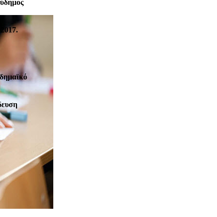
Εύδημος
2017.
αδημαϊκό
δευση