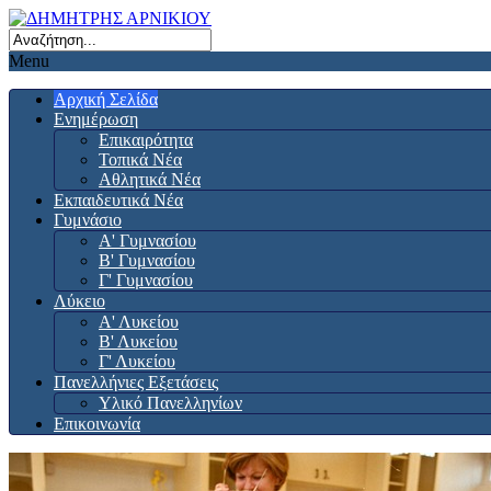
Menu
Αρχική Σελίδα
Ενημέρωση
Επικαιρότητα
Τοπικά Νέα
Αθλητικά Νέα
Εκπαιδευτικά Νέα
Γυμνάσιο
Α' Γυμνασίου
Β' Γυμνασίου
Γ' Γυμνασίου
Λύκειο
Α' Λυκείου
Β' Λυκείου
Γ' Λυκείου
Πανελλήνιες Εξετάσεις
Υλικό Πανελληνίων
Επικοινωνία