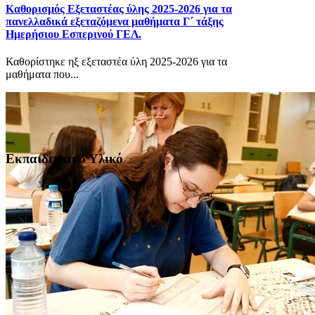
Καθορισμός Eξεταστέας ύλης 2025-2026 για τα
πανελλαδικά εξεταζόμενα μαθήματα Γ΄ τάξης
Ημερήσιου Εσπερινού ΓΕΛ.
Καθορίστηκε ηξ εξεταστέα ύλη 2025-2026 για τα
μαθήματα που...
Εκπαιδευτικό Υλικό