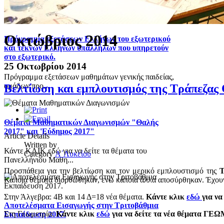
Οκτώβριος 2014
Πρόγραμμα εξετάσεων Ελλήνων του εξωτερικού
και τέκνων Ελλήνων υπαλλήλων που υπηρετούν
στο εξωτερικό.
25 Οκτωβρίου 2014
Πρόγραμμα εξετάσεων μαθημάτων γενικής παιδείας,
ομάδων προ...
Βελτίωση και εμπλουτισμός της Τράπεζας 
Θέματα Μαθηματικών Διαγωνισμών "Θαλής
2017" και 'Εύδημος 2017"
Article Details
Written by
Κάντε ΚΛΙΚ εδώ για να δείτε τα θέματα του
Category
Α΄Λυκείου
Πανελλήνιου Μαθη...
Προσπάθεια για την βελτίωση και τον μερικό εμπλουστισμό της
Τ
Κάποια θέματα διορθώθηκαν, ενώ κάποια άλλα αποσύρθηκαν. Έχουν 
Στην Άλγεβρα: 4Β και 14 Δ=18 νέα θέματα.
Κάντε κλικ
εδώ
για ν
Αποτελέσματα Εισαγωγής στην Τριτοβάθμια
Στη Γεωμετρία:
Κάντε κλικ
εδώ
για να δείτε τα νέα θέματα Γ
Εκπαίδευση 2017.