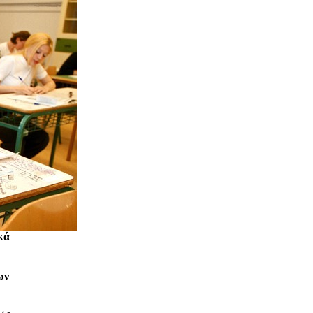
κά
ων