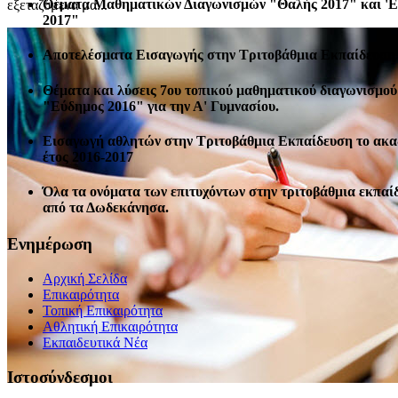
Θέματα Μαθηματικών Διαγωνισμών "Θαλής 2017" και '
εξεταζόμενα μα...
2017"
Αποτελέσματα Εισαγωγής στην Τριτοβάθμια Εκπαίδευση 
Θέματα και λύσεις 7ου τοπικού μαθηματικού διαγωνισμού
"Εύδημος 2016" για την Α' Γυμνασίου.
Εισαγωγή αθλητών στην Τριτοβάθμια Εκπαίδευση το ακ
έτος 2016-2017
Όλα τα ονόματα των επιτυχόντων στην τριτοβάθμια εκπαί
από τα Δωδεκάνησα.
Ενημέρωση
Αρχική Σελίδα
Επικαιρότητα
Τοπική Επικαιρότητα
Αθλητική Επικαιρότητα
Eκπαιδευτικά Νέα
Ιστοσύνδεσμοι