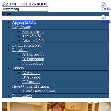
Menu
Αρχική Σελίδα
Ενημέρωση
Επικαιρότητα
Τοπικά Νέα
Αθλητικά Νέα
Εκπαιδευτικά Νέα
Γυμνάσιο
Α' Γυμνασίου
Β' Γυμνασίου
Γ' Γυμνασίου
Λύκειο
Α' Λυκείου
Β' Λυκείου
Γ' Λυκείου
Πανελλήνιες Εξετάσεις
Υλικό Πανελληνίων
Επικοινωνία