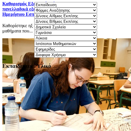
Καθορισμός Eξεταστέας ύλης 2025-2026 για τα
πανελλαδικά εξεταζόμενα μαθήματα Γ΄ τάξης
Ημερήσιου Εσπερινού ΓΕΛ.
Καθορίστηκε ηξ εξεταστέα ύλη 2025-2026 για τα
μαθήματα που...
Εκπαιδευτικό Υλικό