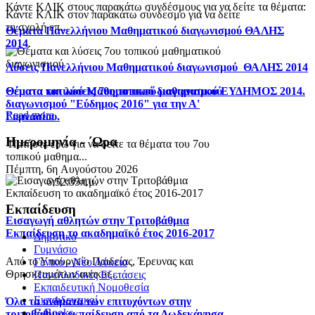
Κάντε ΚΛΙΚ στους παρακάτω συνδέσμους για να δείτε τα θέματα:
Κάντε ΚΛΙΚ στον παρακάτω σύνδεσμο για να δείτε
τη σχολή επ...
Θέματα Πανελλήνιου Μαθηματικού διαγωνισμού ΘΑΛΗΣ
2014
.
Λύσεις Πανελλήνιου Μαθηματικού διαγωνισμού ΘΑΛΗΣ 2014
Θέματα τοπικού Μαθηματικού διαγωνισμού ΕΥΔΗΜΟΣ 2014.
Θέματα και λύσεις 7ου τοπικού μαθηματικού
διαγωνισμού "Εύδημος 2016" για την Α'
Read more
Γυμνασίου.
Ημερομηνία - ΄Ωρα
Πατήστε εδώ για να δείτε τα θέματα του 7ου
τοπικού μαθημα...
Πέμπτη, 6η Αυγούστου 2026
6:52:35π.μ.
Εκπαίδευση
Εισαγωγή αθλητών στην Τριτοβάθμια
Εκπαίδευση το ακαδημαϊκό έτος 2016-2017
Δημοτικό
Γυμνάσιο
Από το Υπουργείο Παιδείας, Έρευνας και
Γενικό - Νέο Λύκειο
Θρησκευμάτων ανακοι...
Πανελλαδικές Εξετάσεις
Εκπαιδευτική Νομοθεσία
Εκπαιδευτικοί
Όλα τα ονόματα των επιτυχόντων στην
E-Books
τριτοβάθμια εκπαίδευση από τα Δωδεκάνησα.