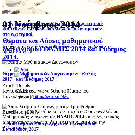
01 Νοέμβριος 2014
Πρόγραμμα εξετάσεων Ελλήνων του εξωτερικού
και τέκνων Ελλήνων υπαλλήλων που υπηρετούν
στο εξωτερικό.
Θέματα και Λύσεις μαθηματικού
Πρόγραμμα εξετάσεων μαθημάτων γενικής παιδείας,
διαγωνισμού ΘΑΛΗΣ 2014 και Εύδημος
ομάδων προ...
2014.
Θέματα Μαθηματικών Διαγωνισμών "Θαλής
2017" και 'Εύδημος 2017"
Article Details
Written by
Κάντε ΚΛΙΚ εδώ για να δείτε τα θέματα του
Category
Εκπαιδευτικά Νέα
Πανελλήνιου Μαθη...
Πραγματοποιήθηκε σήμερα με επιτυχία ο 75ος πανελλήνιος
Μαθηματικός διαγωνισμός
ΘΑΛΗΣ 2014
και ο 5ος τοπικός
Μαθηματικός διαγωνισμός
ΕΥΔΗΜΟΣ 2014
για την
Αποτελέσματα Εισαγωγής στην Τριτοβάθμια
Α΄Γυμνασίου.
Εκπαίδευση 2017.