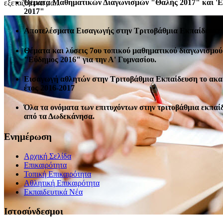
Θέματα Μαθηματικών Διαγωνισμών "Θαλής 2017" και '
εξεταζόμενα μα...
2017"
Αποτελέσματα Εισαγωγής στην Τριτοβάθμια Εκπαίδευση 
Θέματα και λύσεις 7ου τοπικού μαθηματικού διαγωνισμού
"Εύδημος 2016" για την Α' Γυμνασίου.
Εισαγωγή αθλητών στην Τριτοβάθμια Εκπαίδευση το ακ
έτος 2016-2017
Όλα τα ονόματα των επιτυχόντων στην τριτοβάθμια εκπαί
από τα Δωδεκάνησα.
Ενημέρωση
Αρχική Σελίδα
Επικαιρότητα
Τοπική Επικαιρότητα
Αθλητική Επικαιρότητα
Eκπαιδευτικά Νέα
Ιστοσύνδεσμοι