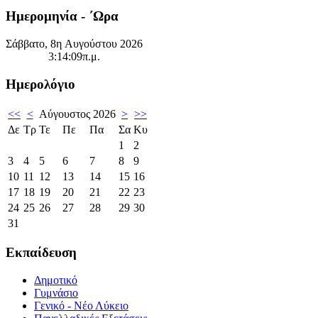
Ημερομηνία - ΄Ωρα
Σάββατο, 8η Αυγούστου 2026
3:14:09π.μ.
Ημερολόγιο
<<
<
Αύγουστος 2026
>
>>
Δε
Τρ
Τε
Πε
Πα
Σα
Κυ
1
2
3
4
5
6
7
8
9
10
11
12
13
14
15
16
17
18
19
20
21
22
23
24
25
26
27
28
29
30
31
Εκπαίδευση
Δημοτικό
Γυμνάσιο
Γενικό - Νέο Λύκειο