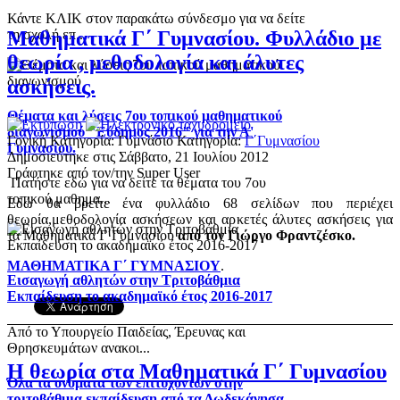
Κάντε ΚΛΙΚ στον παρακάτω σύνδεσμο για να δείτε
Μαθηματικά Γ΄ Γυμνασίου. Φυλλάδιο με
τη σχολή επ...
θεωρία , μεθοδολογία και άλυτες
ασκήσεις.
Θέματα και λύσεις 7ου τοπικού μαθηματικού
διαγωνισμού "Εύδημος 2016" για την Α'
Γονική Κατηγορία: Γυμνάσιο
Κατηγορία:
Γ΄Γυμνασίου
Γυμνασίου.
Δημοσιεύτηκε στις Σάββατο, 21 Ιουλίου 2012
Γράφτηκε από τον/την Super User
Πατήστε εδώ για να δείτε τα θέματα του 7ου
τοπικού μαθημα...
Εδώ θα βρείτε ένα φυλλάδιο 68 σελίδων που περιέχει
θεωρία,μεθοδολογία ασκήσεων και αρκετές άλυτες ασκήσεις για
τα Μαθηματικά Γ΄Γυμνασίου
από τον Γιώργο Φραντζέσκο.
ΜΑΘΗΜΑΤΙΚΑ Γ΄ ΓΥΜΝΑΣΙΟΥ
.
Εισαγωγή αθλητών στην Τριτοβάθμια
Εκπαίδευση το ακαδημαϊκό έτος 2016-2017
Από το Υπουργείο Παιδείας, Έρευνας και
Θρησκευμάτων ανακοι...
Η θεωρία στα Μαθηματικά Γ΄ Γυμνασίου
Όλα τα ονόματα των επιτυχόντων στην
τριτοβάθμια εκπαίδευση από τα Δωδεκάνησα.