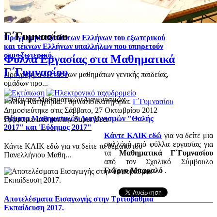
Γ΄Γυμνασίου
Πρόγραμμα εξετάσεων Ελλήνων του εξωτερικού
και τέκνων Ελλήνων υπαλλήλων που υπηρετούν
στο εξωτερικό.
Φύλλα Εργασίας στα Μαθηματικά
Γ΄Γυμνασίου
Πρόγραμμα εξετάσεων μαθημάτων γενικής παιδείας,
ομάδων προ...
Γονική Κατηγορία: Γυμνάσιο
Κατηγορία:
Γ΄Γυμνασίου
Δημοσιεύτηκε στις Σάββατο, 27 Οκτωβρίου 2012
Θέματα Μαθηματικών Διαγωνισμών "Θαλής
Γράφτηκε από τον/την Super User
2017" και 'Εύδημος 2017"
Κάντε ΚΛΙΚ εδώ
για να δείτε μια
συλλόγή από φύλλα εργασίας για
Κάντε ΚΛΙΚ εδώ για να δείτε τα θέματα του
τα
Μαθηματικά Γ΄Γυμνασίου
Πανελλήνιου Μαθη...
από τον Σχολικό Σύμβουλο
Γιώργο Μπαραλό
.
Αποτελέσματα Εισαγωγής στην Τριτοβάθμια
Εκπαίδευση 2017.