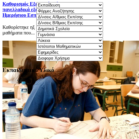
Καθορισμός Eξεταστέας ύλης 2025-2026 για τα
πανελλαδικά εξεταζόμενα μαθήματα Γ΄ τάξης
Ημερήσιου Εσπερινού ΓΕΛ.
Καθορίστηκε ηξ εξεταστέα ύλη 2025-2026 για τα
μαθήματα που...
Εκπαιδευτικό Υλικό