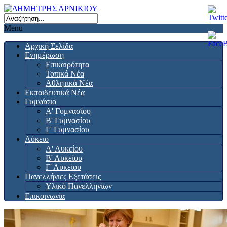
Menu
Αρχική Σελίδα
Ενημέρωση
Επικαιρότητα
Τοπικά Νέα
Αθλητικά Νέα
Εκπαιδευτικά Νέα
Γυμνάσιο
Α' Γυμνασίου
Β' Γυμνασίου
Γ' Γυμνασίου
Λύκειο
Α' Λυκείου
Β' Λυκείου
Γ' Λυκείου
Πανελλήνιες Εξετάσεις
Υλικό Πανελληνίων
Επικοινωνία