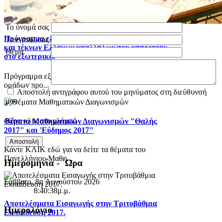
Το όνομά σας
Πρόγραμμα εξετάσεων Ελλήνων του εξωτερικού
Το e-mail σας
και τέκνων Ελλήνων υπαλλήλων που υπηρετούν
Θέμα
στο εξωτερικό.
Πρόγραμμα εξετάσεων μαθημάτων γενικής παιδείας,
ομάδων προ...
Αποστολή αντιγράφου αυτού του μηνύματος στη διεύθυνσή
μου
Κάνε κλικ στο γλόμπο
Θέματα Μαθηματικών Διαγωνισμών "Θαλής
2017" και 'Εύδημος 2017"
Κάντε ΚΛΙΚ εδώ για να δείτε τα θέματα του
Πανελλήνιου Μαθη...
Ημερομηνία - ΄Ωρα
Σάββατο, 8η Αυγούστου 2026
8:40:38μ.μ.
Αποτελέσματα Εισαγωγής στην Τριτοβάθμια
Ημερολόγιο
Εκπαίδευση 2017.