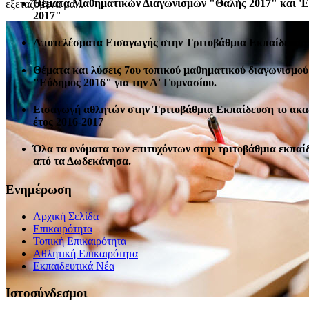
Θέματα Μαθηματικών Διαγωνισμών "Θαλής 2017" και '
εξεταζόμενα μα...
2017"
Αποτελέσματα Εισαγωγής στην Τριτοβάθμια Εκπαίδευση 
Θέματα και λύσεις 7ου τοπικού μαθηματικού διαγωνισμού
"Εύδημος 2016" για την Α' Γυμνασίου.
Εισαγωγή αθλητών στην Τριτοβάθμια Εκπαίδευση το ακ
έτος 2016-2017
Όλα τα ονόματα των επιτυχόντων στην τριτοβάθμια εκπαί
από τα Δωδεκάνησα.
Ενημέρωση
Αρχική Σελίδα
Επικαιρότητα
Τοπική Επικαιρότητα
Αθλητική Επικαιρότητα
Eκπαιδευτικά Νέα
Ιστοσύνδεσμοι