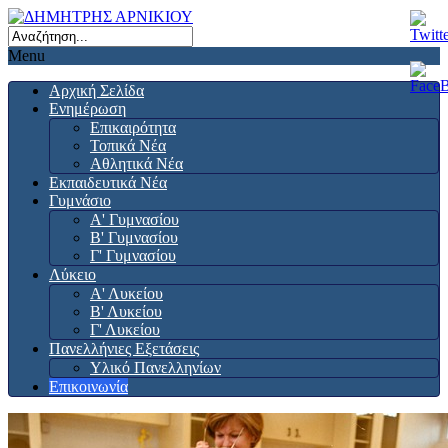
Menu
Αρχική Σελίδα
Ενημέρωση
Επικαιρότητα
Τοπικά Νέα
Αθλητικά Νέα
Εκπαιδευτικά Νέα
Γυμνάσιο
Α' Γυμνασίου
Β' Γυμνασίου
Γ' Γυμνασίου
Λύκειο
Α' Λυκείου
Β' Λυκείου
Γ' Λυκείου
Πανελλήνιες Εξετάσεις
Υλικό Πανελληνίων
Επικοινωνία