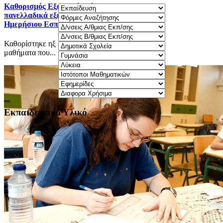
Καθορισμός Eξεταστέας ύλης 2025-2026 για τα
πανελλαδικά εξεταζόμενα μαθήματα Γ΄ τάξης
Ημερήσιου Εσπερινού ΓΕΛ.
Καθορίστηκε ηξ εξεταστέα ύλη 2025-2026 για τα
μαθήματα που...
Εκπαιδευτικό Υλικό