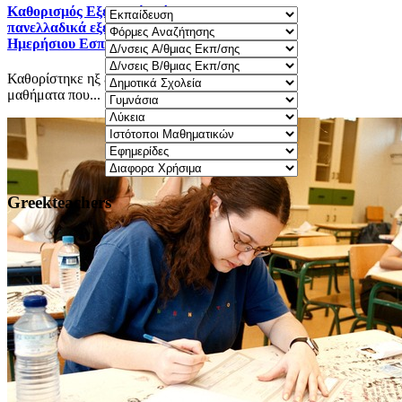
Καθορισμός Eξεταστέας ύλης 2025-2026 για τα
πανελλαδικά εξεταζόμενα μαθήματα Γ΄ τάξης
Ημερήσιου Εσπερινού ΓΕΛ.
Καθορίστηκε ηξ εξεταστέα ύλη 2025-2026 για τα
μαθήματα που...
Greekteachers