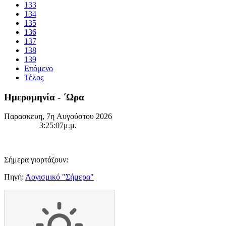
133
134
135
136
137
138
139
Επόμενο
Τέλος
Ημερομηνία - ΄Ωρα
Παρασκευη, 7η Αυγούστου 2026
3:25:07μ.μ.
Σήμερα γιορτάζουν:
Πηγή:
Λογισμικό "Σήμερα"