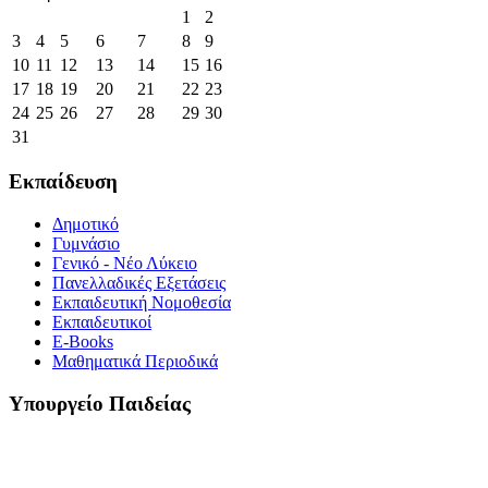
1
2
3
4
5
6
7
8
9
10
11
12
13
14
15
16
17
18
19
20
21
22
23
24
25
26
27
28
29
30
31
Εκπαίδευση
Δημοτικό
Γυμνάσιο
Γενικό - Νέο Λύκειο
Πανελλαδικές Εξετάσεις
Εκπαιδευτική Νομοθεσία
Εκπαιδευτικοί
E-Books
Μαθηματικά Περιοδικά
Υπουργείο Παιδείας