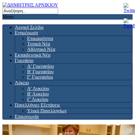
Menu
Αρχική Σελίδα
Ενημέρωση
Επικαιρότητα
Τοπικά Νέα
Αθλητικά Νέα
Εκπαιδευτικά Νέα
Γυμνάσιο
Α' Γυμνασίου
Β' Γυμνασίου
Γ' Γυμνασίου
Λύκειο
Α' Λυκείου
Β' Λυκείου
Γ' Λυκείου
Πανελλήνιες Εξετάσεις
Υλικό Πανελληνίων
Επικοινωνία