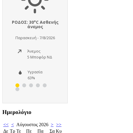
Ημερολόγιο
<<
<
Αύγουστος 2026
>
>>
Δε
Τρ
Τε
Πε
Πα
Σα
Κυ