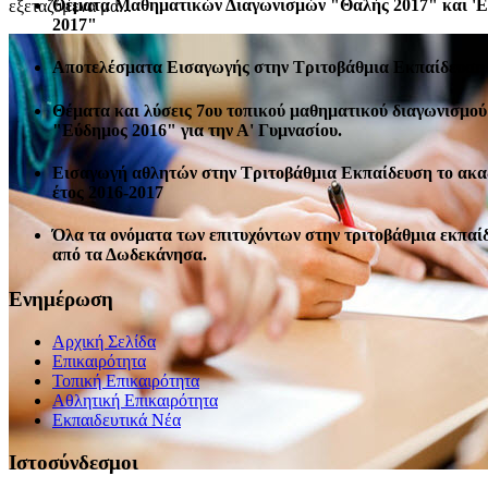
Θέματα Μαθηματικών Διαγωνισμών "Θαλής 2017" και '
εξεταζόμενα μα...
2017"
Αποτελέσματα Εισαγωγής στην Τριτοβάθμια Εκπαίδευση 
Θέματα και λύσεις 7ου τοπικού μαθηματικού διαγωνισμού
"Εύδημος 2016" για την Α' Γυμνασίου.
Εισαγωγή αθλητών στην Τριτοβάθμια Εκπαίδευση το ακ
έτος 2016-2017
Όλα τα ονόματα των επιτυχόντων στην τριτοβάθμια εκπαί
από τα Δωδεκάνησα.
Ενημέρωση
Αρχική Σελίδα
Επικαιρότητα
Τοπική Επικαιρότητα
Αθλητική Επικαιρότητα
Eκπαιδευτικά Νέα
Ιστοσύνδεσμοι