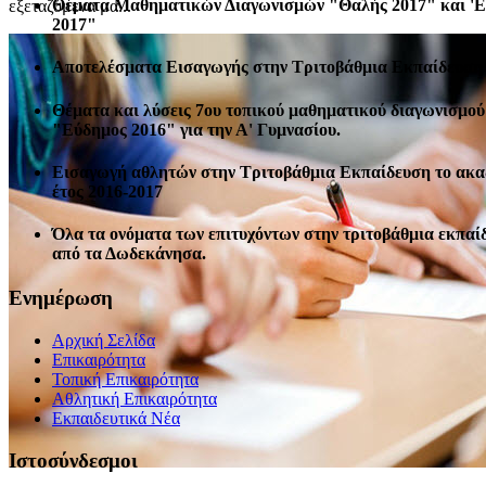
Θέματα Μαθηματικών Διαγωνισμών "Θαλής 2017" και '
εξεταζόμενα μα...
2017"
Αποτελέσματα Εισαγωγής στην Τριτοβάθμια Εκπαίδευση 
Θέματα και λύσεις 7ου τοπικού μαθηματικού διαγωνισμού
"Εύδημος 2016" για την Α' Γυμνασίου.
Εισαγωγή αθλητών στην Τριτοβάθμια Εκπαίδευση το ακ
έτος 2016-2017
Όλα τα ονόματα των επιτυχόντων στην τριτοβάθμια εκπαί
από τα Δωδεκάνησα.
Ενημέρωση
Αρχική Σελίδα
Επικαιρότητα
Τοπική Επικαιρότητα
Αθλητική Επικαιρότητα
Eκπαιδευτικά Νέα
Ιστοσύνδεσμοι