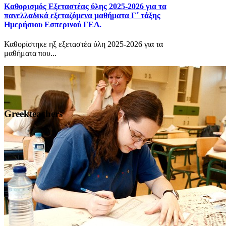
Καθορισμός Eξεταστέας ύλης 2025-2026 για τα
πανελλαδικά εξεταζόμενα μαθήματα Γ΄ τάξης
Ημερήσιου Εσπερινού ΓΕΛ.
Καθορίστηκε ηξ εξεταστέα ύλη 2025-2026 για τα
μαθήματα που...
Greekteachers