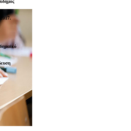
Εύδημος
2017.
αδημαϊκό
δευση