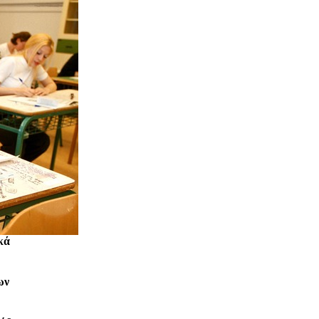
κά
ων