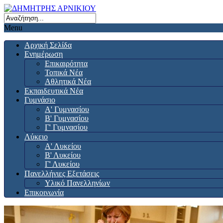
Menu
Αρχική Σελίδα
Ενημέρωση
Επικαιρότητα
Τοπικά Νέα
Αθλητικά Νέα
Εκπαιδευτικά Νέα
Γυμνάσιο
Α' Γυμνασίου
Β' Γυμνασίου
Γ' Γυμνασίου
Λύκειο
Α' Λυκείου
Β' Λυκείου
Γ' Λυκείου
Πανελλήνιες Εξετάσεις
Υλικό Πανελληνίων
Επικοινωνία