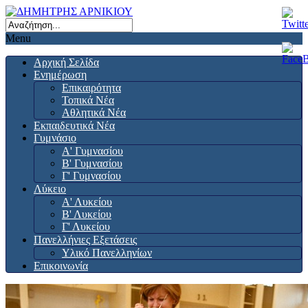
Menu
Αρχική Σελίδα
Ενημέρωση
Επικαιρότητα
Τοπικά Νέα
Αθλητικά Νέα
Εκπαιδευτικά Νέα
Γυμνάσιο
Α' Γυμνασίου
Β' Γυμνασίου
Γ' Γυμνασίου
Λύκειο
Α' Λυκείου
Β' Λυκείου
Γ' Λυκείου
Πανελλήνιες Εξετάσεις
Υλικό Πανελληνίων
Επικοινωνία