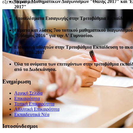
Θέματα Μαθηματικών Διαγωνισμών "Θαλής 2017" και '
εξεταζόμενα μα...
2017"
Αποτελέσματα Εισαγωγής στην Τριτοβάθμια Εκπαίδευση 
Θέματα και λύσεις 7ου τοπικού μαθηματικού διαγωνισμού
"Εύδημος 2016" για την Α' Γυμνασίου.
Εισαγωγή αθλητών στην Τριτοβάθμια Εκπαίδευση το ακ
έτος 2016-2017
Όλα τα ονόματα των επιτυχόντων στην τριτοβάθμια εκπαί
από τα Δωδεκάνησα.
Ενημέρωση
Αρχική Σελίδα
Επικαιρότητα
Τοπική Επικαιρότητα
Αθλητική Επικαιρότητα
Eκπαιδευτικά Νέα
Ιστοσύνδεσμοι