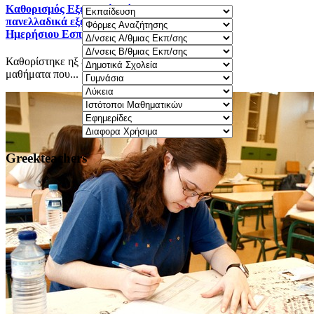
Καθορισμός Eξεταστέας ύλης 2025-2026 για τα
πανελλαδικά εξεταζόμενα μαθήματα Γ΄ τάξης
Ημερήσιου Εσπερινού ΓΕΛ.
Καθορίστηκε ηξ εξεταστέα ύλη 2025-2026 για τα
μαθήματα που...
Greekteachers