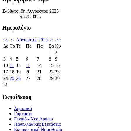
Σάββατο, 8η Αυγούστου 2026
9:27:48π.μ.
Ημερολόγιο
<<
<
Αύγουστος 2015
>
>>
Δε
Τρ
Τε
Πε
Πα
Σα
Κυ
1
2
3
4
5
6
7
8
9
10
11
12
13
14
15
16
17
18
19
20
21
22
23
24
25
26
27
28
29
30
31
Εκπαίδευση
Δημοτικό
Γυμνάσιο
Γενικό - Νέο Λύκειο
Πανελλαδικές Εξετάσεις
Εκπαιδευτική Νομοθεσία