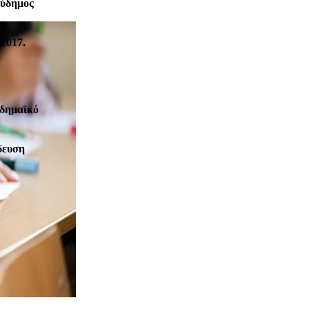
Εύδημος
2017.
αδημαϊκό
δευση