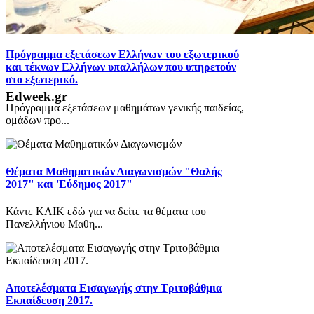
Πρόγραμμα εξετάσεων Ελλήνων του εξωτερικού
και τέκνων Ελλήνων υπαλλήλων που υπηρετούν
στο εξωτερικό.
Edweek.gr
Πρόγραμμα εξετάσεων μαθημάτων γενικής παιδείας,
ομάδων προ...
Θέματα Μαθηματικών Διαγωνισμών "Θαλής
2017" και 'Εύδημος 2017"
Κάντε ΚΛΙΚ εδώ για να δείτε τα θέματα του
Πανελλήνιου Μαθη...
Αποτελέσματα Εισαγωγής στην Τριτοβάθμια
Εκπαίδευση 2017.