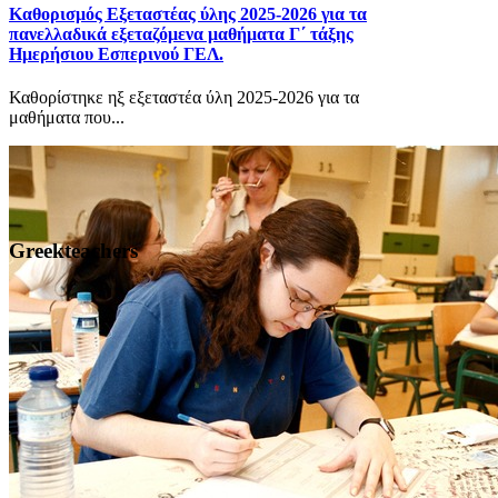
Καθορισμός Eξεταστέας ύλης 2025-2026 για τα
πανελλαδικά εξεταζόμενα μαθήματα Γ΄ τάξης
Ημερήσιου Εσπερινού ΓΕΛ.
Καθορίστηκε ηξ εξεταστέα ύλη 2025-2026 για τα
μαθήματα που...
Greekteachers