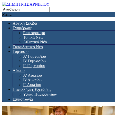
Menu
Αρχική Σελίδα
Ενημέρωση
Επικαιρότητα
Τοπικά Νέα
Αθλητικά Νέα
Εκπαιδευτικά Νέα
Γυμνάσιο
Α' Γυμνασίου
Β' Γυμνασίου
Γ' Γυμνασίου
Λύκειο
Α' Λυκείου
Β' Λυκείου
Γ' Λυκείου
Πανελλήνιες Εξετάσεις
Υλικό Πανελληνίων
Επικοινωνία