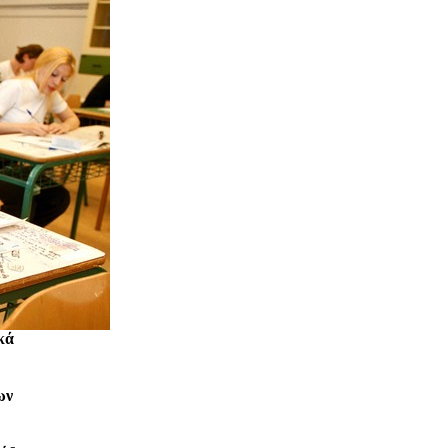
κά
ων