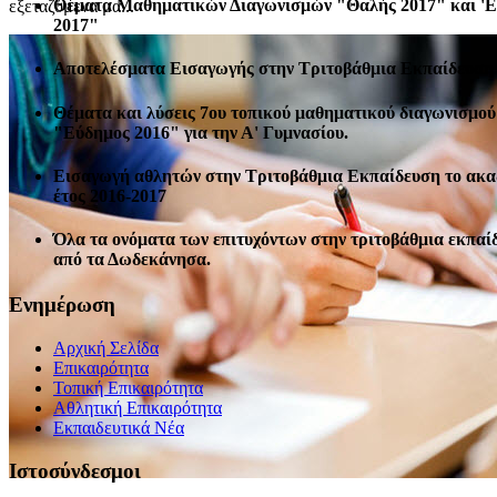
Θέματα Μαθηματικών Διαγωνισμών "Θαλής 2017" και '
εξεταζόμενα μα...
2017"
Αποτελέσματα Εισαγωγής στην Τριτοβάθμια Εκπαίδευση 
Θέματα και λύσεις 7ου τοπικού μαθηματικού διαγωνισμού
"Εύδημος 2016" για την Α' Γυμνασίου.
Εισαγωγή αθλητών στην Τριτοβάθμια Εκπαίδευση το ακ
έτος 2016-2017
Όλα τα ονόματα των επιτυχόντων στην τριτοβάθμια εκπαί
από τα Δωδεκάνησα.
Ενημέρωση
Αρχική Σελίδα
Επικαιρότητα
Τοπική Επικαιρότητα
Αθλητική Επικαιρότητα
Eκπαιδευτικά Νέα
Ιστοσύνδεσμοι