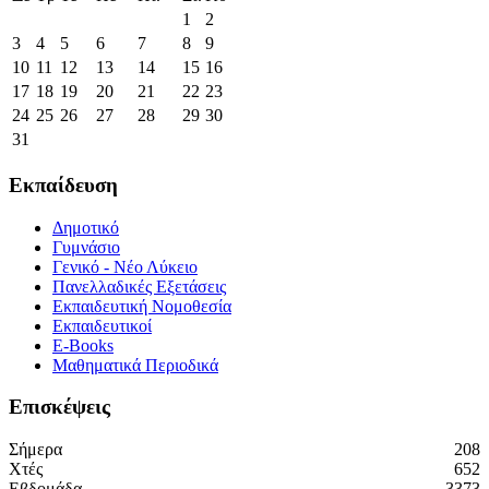
1
2
3
4
5
6
7
8
9
10
11
12
13
14
15
16
17
18
19
20
21
22
23
24
25
26
27
28
29
30
31
Εκπαίδευση
Δημοτικό
Γυμνάσιο
Γενικό - Νέο Λύκειο
Πανελλαδικές Εξετάσεις
Εκπαιδευτική Νομοθεσία
Εκπαιδευτικοί
E-Books
Μαθηματικά Περιοδικά
Επισκέψεις
Σήμερα
208
Χτές
652
Εβδομάδα
3373