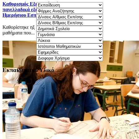
Καθορισμός Eξεταστέας ύλης 2025-2026 για τα
πανελλαδικά εξεταζόμενα μαθήματα Γ΄ τάξης
Ημερήσιου Εσπερινού ΓΕΛ.
Καθορίστηκε ηξ εξεταστέα ύλη 2025-2026 για τα
μαθήματα που...
Εκπαιδευτικό Υλικό