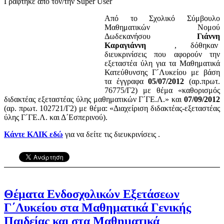
Γράφτηκε από τον/την Super User
Από το Σχολικό Σύμβουλο
Μαθηματικών Νομού
Δωδεκανήσου
Γιάννη
Καραγιάννη
, δόθηκαν
διευκρινίσεις που αφορούν την
εξεταστέα ύλη για τα Μαθηματικά
Κατεύθυνσης Γ΄Λυκείου με βάση
τα έγγραφα
05/07/2012
(αρ.πρωτ.
76775/Γ2) με θέμα «καθορισμός
διδακτέας εξεταστέας ύλης μαθηματικών Γ΄ΓΕ.Λ.» και
07/09/2012
(αρ. πρωτ. 102721/Γ2) με θέμα: «Διαχείριση διδακτέας-εξεταστέας
ύλης Γ΄ΓΕ.Λ. και Δ΄Εσπερινού).
Κάντε ΚΛΙΚ εδώ
για να δείτε τις διευκρινίσεις .
Θέματα Ενδοσχολικών Εξετάσεων
Γ΄Λυκείου στα Μαθηματικά Γενικής
Παιδείας και στα Μαθηματικά