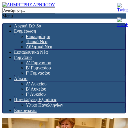
Menu
Αρχική Σελίδα
Ενημέρωση
Επικαιρότητα
Τοπικά Νέα
Αθλητικά Νέα
Εκπαιδευτικά Νέα
Γυμνάσιο
Α' Γυμνασίου
Β' Γυμνασίου
Γ' Γυμνασίου
Λύκειο
Α' Λυκείου
Β' Λυκείου
Γ' Λυκείου
Πανελλήνιες Εξετάσεις
Υλικό Πανελληνίων
Επικοινωνία