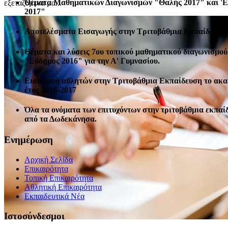
Θέματα Μαθηματικών Διαγωνισμών "Θαλής 2017" και '
εξεταζόμενα μα...
2017"
Αποτελέσματα Εισαγωγής στην Τριτοβάθμια Εκπαίδευση 
Θέματα και λύσεις 7ου τοπικού μαθηματικού διαγωνισμού
"Εύδημος 2016" για την Α' Γυμνασίου.
Εισαγωγή αθλητών στην Τριτοβάθμια Εκπαίδευση το ακ
έτος 2016-2017
Όλα τα ονόματα των επιτυχόντων στην τριτοβάθμια εκπαί
από τα Δωδεκάνησα.
Ενημέρωση
Αρχική Σελίδα
Επικαιρότητα
Τοπική Επικαιρότητα
Αθλητική Επικαιρότητα
Eκπαιδευτικά Νέα
Ιστοσύνδεσμοι