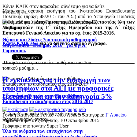
Κάντε ΚΛΙΚ στον παρακάτω σύνδεσμο για να δείτε
Μετά από σχετική εισήγηση του Ινστιτούτου Εκπαιδευτικής
τη σχολή επ...
Πολιτικής (πράξη 48/2015 του Δ.Σ.) από το Υπουργείο Παιδείας
ανακοινώθηκε η
Διαχείριση της Διδακτέας-Εξεταστέας ύλη των
Μαθηματικών της Γ΄ τάξης Ημερησίου και της Δ΄ τάξης
Εσπερινού Γενικού Λυκείου για το σχ. έτος 2015-2016.
Θέματα και λύσεις 7ου τοπικού μαθηματικού
Κάντε ΚΛΙΚ εδώ
για να δείτε το σχετικό έγγραφο.
διαγωνισμού "Εύδημος 2016" για την Α'
Γυμνασίου.
Πατήστε εδώ για να δείτε τα θέματα του 7ου
τοπικού μαθημα...
Η εγκύκλιος για την εισαγωγή των
υποψηφίων στα ΑΕΙ με προφορικές
εξετάσεις και με την κατηγορία 5%
Εισαγωγή αθλητών στην Τριτοβάθμια
Εκπαίδευση το ακαδημαϊκό έτος 2016-2017
Από το Υπουργείο Παιδείας, Έρευνας και
Γονική Κατηγορία: Γενικό - Νέο Λύκειο
Κατηγορία:
Γ΄Λυκείου
Θρησκευμάτων ανακοι...
Δημοσιεύτηκε στις Σάββατο, 10 Οκτωβρίου 2015
Γράφτηκε από τον/την Super User
Όλα τα ονόματα των επιτυχόντων στην
τριτοβάθμια εκπαίδευση από τα Δωδεκάνησα.