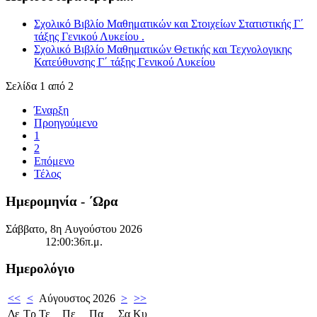
Σχολικό Βιβλίο Μαθηματικών και Στοιχείων Στατιστικής Γ΄
τάξης Γενικού Λυκείου .
Σχολικό Βιβλίο Μαθηματικών Θετικής και Τεχνολογικης
Κατεύθυνσης Γ΄ τάξης Γενικού Λυκείου
Σελίδα 1 από 2
Έναρξη
Προηγούμενο
1
2
Επόμενο
Τέλος
Ημερομηνία - ΄Ωρα
Σάββατο, 8η Αυγούστου 2026
12:00:36π.μ.
Ημερολόγιο
<<
<
Αύγουστος 2026
>
>>
Δε
Τρ
Τε
Πε
Πα
Σα
Κυ