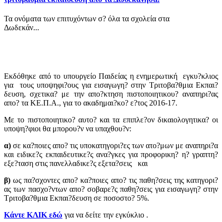
Τα ονόματα των επιτυχόντων σ? όλα τα σχολεία στα
Δωδεκάν...
Εκδόθηκε από το υπουργείο Παιδείας η ενημερωτική εγκυ?κλιος
για τους υποψηφι?ους για εισαγωγη? στην Τριτοβα?θμια Εκπαι?
δευση, σχετικα? με την απο?κτηση πιστοποιητικου? αναπηρι?ας
απο? τα ΚΕ.Π.Α., για το ακαδημαι?κο? ε?τος 2016-17.
Με το πιστοποιητικο? αυτο? και τα επιπλε?ον δικαιολογητικα? οι
υποψη?φιοι θα μπορου?ν να υπαχθου?ν:
α)
σε κα?ποιες απο? τις υποκατηγορι?ες των ατο?μων με αναπηρι?α
και ειδικε?ς εκπαιδευτικε?ς ανα?γκες για προφορικη? η? γραπτη?
εξε?ταση στις πανελλαδικε?ς εξετα?σεις και
β)
ως πα?σχοντες απο? κα?ποιες απο? τις παθη?σεις της κατηγορι?
ας των πασχο?ντων απο? σοβαρε?ς παθη?σεις για εισαγωγη? στην
Τριτοβα?θμια Εκπαι?δευση σε ποσοστο? 5%.
Κάντε ΚΛΙΚ εδώ
για να δείτε την εγκύκλιο .