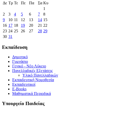
Δε
Τρ
Τε
Πε
Πα
Σα
Κυ
1
2
3
4
5
6
7
8
9
10
11
12
13
14
15
16
17
18
19
20
21
22
23
24
25
26
27
28
29
30
31
Εκπαίδευση
Δημοτικό
Γυμνάσιο
Γενικό - Νέο Λύκειο
Πανελλαδικές Εξετάσεις
Υλικό Πανελλαδικών
Εκπαιδευτική Νομοθεσία
Εκπαιδευτικοί
E-Books
Μαθηματικά Περιοδικά
Υπουργείο Παιδείας