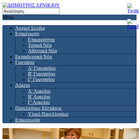
Menu
Αρχική Σελίδα
Ενημέρωση
Επικαιρότητα
Τοπικά Νέα
Αθλητικά Νέα
Εκπαιδευτικά Νέα
Γυμνάσιο
Α' Γυμνασίου
Β' Γυμνασίου
Γ' Γυμνασίου
Λύκειο
Α' Λυκείου
Β' Λυκείου
Γ' Λυκείου
Πανελλήνιες Εξετάσεις
Υλικό Πανελληνίων
Επικοινωνία