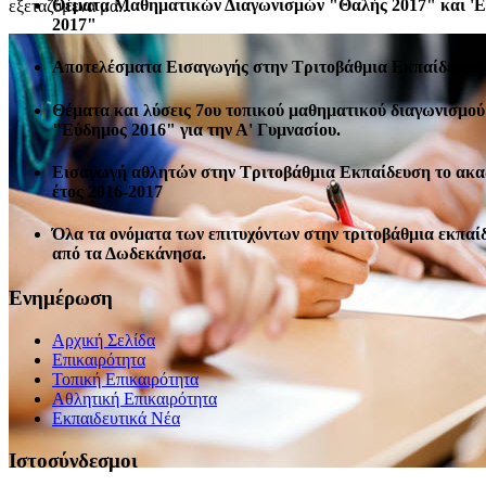
Θέματα Μαθηματικών Διαγωνισμών "Θαλής 2017" και '
εξεταζόμενα μα...
2017"
Αποτελέσματα Εισαγωγής στην Τριτοβάθμια Εκπαίδευση 
Θέματα και λύσεις 7ου τοπικού μαθηματικού διαγωνισμού
"Εύδημος 2016" για την Α' Γυμνασίου.
Εισαγωγή αθλητών στην Τριτοβάθμια Εκπαίδευση το ακ
έτος 2016-2017
Όλα τα ονόματα των επιτυχόντων στην τριτοβάθμια εκπαί
από τα Δωδεκάνησα.
Ενημέρωση
Αρχική Σελίδα
Επικαιρότητα
Τοπική Επικαιρότητα
Αθλητική Επικαιρότητα
Eκπαιδευτικά Νέα
Ιστοσύνδεσμοι